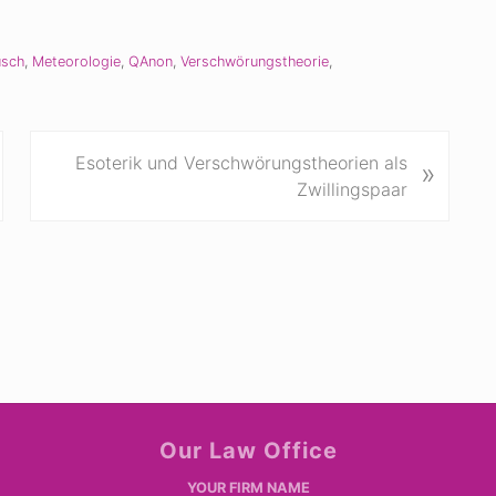
usch
,
Meteorologie
,
QAnon
,
Verschwörungstheorie
,
N
Esoterik und Verschwörungstheorien als
»
ä
Zwillingspaar
c
h
s
t
e
r
B
e
i
Our Law Office
t
r
YOUR FIRM NAME