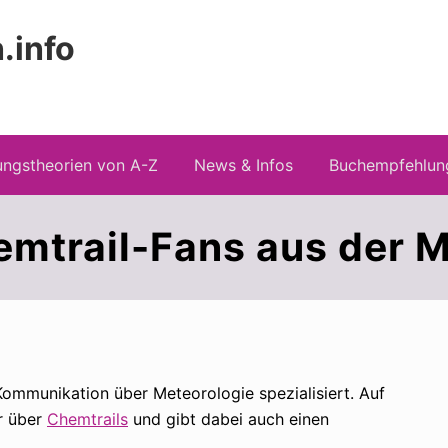
.info
Kopfz
 Risiken konspirationistischen Denkens
recht
ngstheorien von A-Z
News & Infos
Buchempfehlun
emtrail-Fans aus der 
Kommunikation über Meteorologie spezialisiert. Auf
r über
Chemtrails
und gibt dabei auch einen