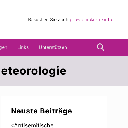
eile
Besuchen Sie auch
pro-demokratie.info
s
gen
Links
Unterstützen
Suche
Meteorologie
Seitenspalte
Neuste Beiträge
«Antisemitische