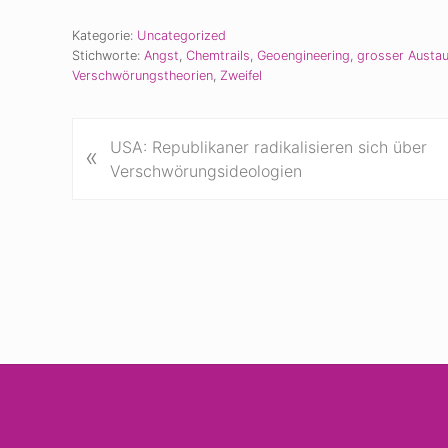
Kategorie:
Uncategorized
Stichworte:
Angst
,
Chemtrails
,
Geoengineering
,
grosser Austa
Verschwörungstheorien
,
Zweifel
V
USA: Republikaner radikalisieren sich über
«
o
Verschwörungsideologien
r
h
e
r
i
g
e
r
B
Site
e
i
Footer