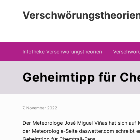
Zur
Zum
Zur
Hauptnavigation
Inhalt
Seitenspalte
Verschwörungstheorien
springen
springen
springen
Beiträge zu Merkmalen, Funktionen und
Infotheke Verschwörungstheorien
Verschwöru
Geheimtipp für Ch
7. November 2022
Der Meteorologe José Miguel Viñas hat sich auf 
der Meteorologie-Seite daswetter.com schreibt e
Geheimtipp für Chemtrail-Fans.