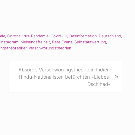
mie
,
Coronavirus-Pandemie
,
Covid-19
,
Desinformation
,
Deutschland
,
,
Instagram
,
Meinungsfreiheit
,
Pete Evans
,
Selbstaufwertung
,
ngstheoretiker
,
Verschwörungstheorien
N
Absurde Verschwörungstheorie in Indien:
»
ä
Hindu-Nationalisten befürchten »Liebes-
c
Dschihad«
h
s
t
e
r
B
e