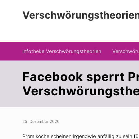
Zur
Zum
Zur
Hauptnavigation
Inhalt
Seitenspalte
Verschwörungstheorien
springen
springen
springen
Beiträge zu Merkmalen, Funktionen und
Infotheke Verschwörungstheorien
Verschwöru
Facebook sperrt P
Verschwörungsthe
25. Dezember 2020
Promiköche scheinen irgendwie anfällig zu sein 