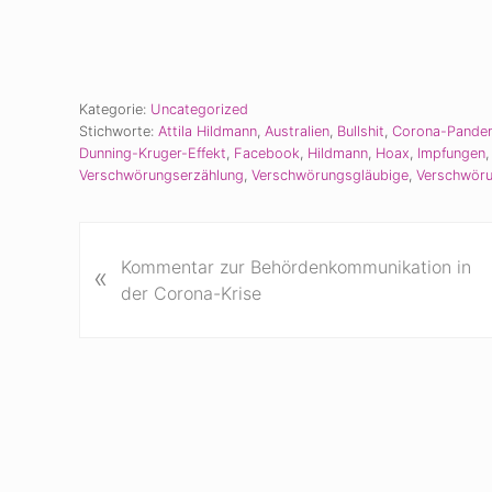
Kategorie:
Uncategorized
Stichworte:
Attila Hildmann
,
Australien
,
Bullshit
,
Corona-Pande
Dunning-Kruger-Effekt
,
Facebook
,
Hildmann
,
Hoax
,
Impfungen
Verschwörungserzählung
,
Verschwörungsgläubige
,
Verschwöru
V
Kommentar zur Behördenkommunikation in
«
o
der Corona-Krise
r
h
e
r
i
g
e
r