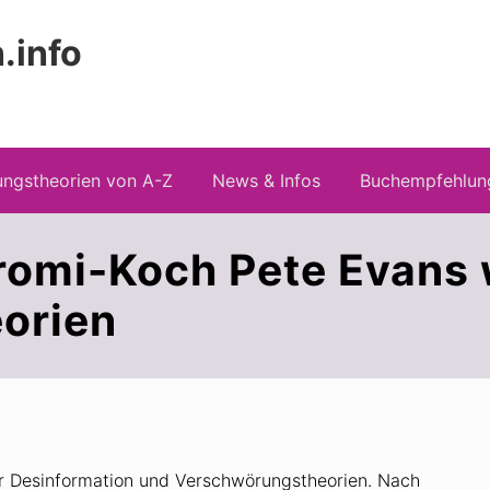
.info
Kopfz
 Risiken konspirationistischen Denkens
recht
ngstheorien von A-Z
News & Infos
Buchempfehlun
romi-Koch Pete Evans
orien
für Desinformation und Verschwörungstheorien. Nach