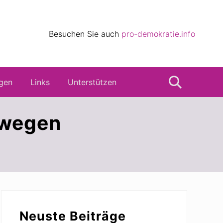
eile
Besuchen Sie auch
pro-demokratie.info
s
gen
Links
Unterstützen
Suche
 wegen
Seitenspalte
Neuste Beiträge