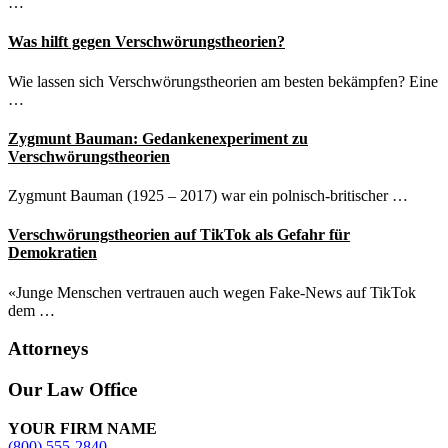
…
Was hilft gegen Verschwörungstheorien?
Wie lassen sich Verschwörungstheorien am besten bekämpfen? Eine
…
Zygmunt Bauman: Gedankenexperiment zu
Verschwörungstheorien
Zygmunt Bauman (1925 – 2017) war ein polnisch-britischer …
Verschwörungstheorien auf TikTok als Gefahr für
Demokratien
«Junge Menschen vertrauen auch wegen Fake-News auf TikTok
dem …
Attorneys
Site
Our Law Office
Footer
YOUR FIRM NAME
(800) 555-2840