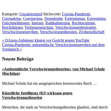
Kategorie:
Uncategorized
Stichworte:
Corona-Pandemie
,
Coronakrise
,
Coronavirus
,
Demokratie
,
Extremismus
,
Extremisten
,
Falschmeldungen
,
Internet
,
Radikalisierung
,
Rechtsextreme
,
Reichsbürger
,
Verfassungsschutz
,
Verschwörungsideologien
,
Verschwörungsmythen
,
Verschwörungstheorien
,
Zivilgesellschaft
Vorheriger
«
QAnon-Anhänger klagen vor Gericht gegen YouTube
Beitrag:
Nächster
Corona-Pandemie: antisemitische Verschwörungsmythen auf dem
Beitrag:
Vormarsch
»
Seitenspalte
Neuste Beiträge
«Antisemitische Verschwörungstheorien» von Michael Scholz
(Buchtipp)
Michael Scholz hat ein ausgesprochen lesenswertes Buch …
Künstliche Intelligenz (KI) wirksam gegen
Verschwörungstheorien
Menschen, die stark an Verschwörungstheorien glauben, sind durch