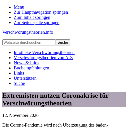
Menu
Zur Hauptnavigation springen
Zum Inhalt springen
Zur Seitenspalte springen
Verschwörungstheorien.info
Beiträge
Webseite
zu
durchsuchen
Merkmalen,
Infotheke Verschwörungstheorien
Funktionen
Verschwörungstheorien von A-Z
und
News & Infos
Risiken
Buchempfehlungen
konspirationistischen
Links
Denkens
Unterstützen
Suche
Extremisten nutzen Coronakrise für
Verschwörungstheorien
12. November 2020
Die Corona-Pandemie wird nach Überzeugung des baden-