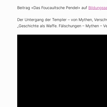
Beitrag «Das Foucaultsche Pendel» auf
Bildungsse
Der Untergang der Templer – von Mythen, Verschw
„Geschichte als Waffe. Fälschungen – Mythen – V