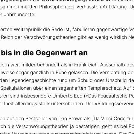
e zusammen mit den Philosophen der verhassten Aufklärung.
r Jahrhunderte.
erten Weltrepublik die Rede ist, fabulieren gegenwärtige 
m Reich der Verschwörungstheorien gibt es wenig wirklich N
bis in die Gegenwart an
rn weit milder behandelt als in Frankreich. Ausserhalb de
lweise sogar gänzlich in Ruhe gelassen. Die Vernichtung de
enden Legendengeschichte rund um Schuld oder Unschuld des
Spekulationen über einen sagenhaften Templerschatz. Auf d
oren sind insbesondere Umberto Eco («Das Foucaultsche P
iertheit allerdings stark unterscheiden. Der «Bildungsserver
ieb auf den Bestseller von Dan Brown als „Da Vinci Code f
h die Verschwörungstheorien ja bestätigen, geht es bei Ec
irrealen Verschwörungen zusammenimaginieren lassen. Der R