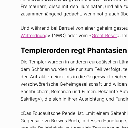
Freimaurern, diese mit den Illuminaten, und all
zusammenhängend gedacht, wenn nötig auch übe
Und während bei Barruel von einer geheim gesteu
Weltordnung
» (NWO) oder vom «
Great Reset
». I
Templerorden regt Phantasien 
Die Templer wurden in anderen europäischen Lände
dem Schönen wurden sie nur zum Teil verfolgt, tei
den Auftakt zu einer bis in die Gegenwart reich
verschwörerische Geheimgesellschaft und wilden 
Sachbüchern, Romanen und Filmen. Bekannte Aut
Sakrileg»), die sich in ihrer Ausrichtung und Fund
«Das Foucaultsche Pendel ist….mit einem Seitenh
Gegensatz zu Browns Buch, in dessen Handlung sic
und die Beliebigkeit, mit der sich Tatsachen zu 