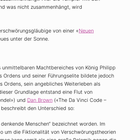
 Und was nicht zusammenhängt, wird
Verschwörungsgläubige von einer «
Neuen
eues unter der Sonne.
s unmittelbaren Machtbereiches von König Philipp
s Ordens und seiner Führungselite bildete jedoch
 Ordens, sein angebliches Weiterleben als
ieser Grundlage entstand eine Flut von
endel») und
Dan Brown
(«The Da Vinci Code –
» beschreibt den Unterschied so:
ür denkende Menschen“ bezeichnet worden. Im
o um die Fiktionalität von Verschwörungstheorien
oman kann somit als eine große Polemik gegen die