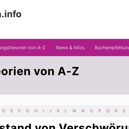
.info
 Risiken konspirationistischen Denkens
ngstheorien von A-Z
News & Infos
Buchempfehlun
orien von A-Z
D
E
F
G
H
I
J
K
L
M
N
O
P
Q
R
S
nstand von Verschwöru