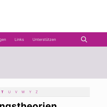
gen
Links
Unterstützen
Suche
T
U
V
W
Y
Z
ngstheorien