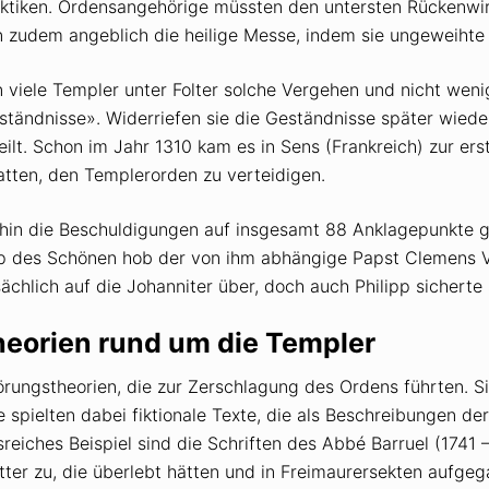
aktiken. Ordensangehörige müssten den untersten Rückenwi
zudem angeblich die heilige Messe, indem sie ungeweihte
iele Templer unter Folter solche Vergehen und nicht wenige
ständnisse». Widerriefen sie die Geständnisse später wiede
eilt. Schon im Jahr 1310 kam es in Sens (Frankreich) zur e
atten, den Templerorden zu verteidigen.
fhin die Beschuldigungen auf insgesamt 88 Anklagepunkte g
p des Schönen hob der von ihm abhängige Papst Clemens V.
hlich auf die Johanniter über, doch auch Philipp sicherte s
eorien rund um die Templer
örungstheorien, die zur Zerschlagung des Ordens führten.
 spielten dabei fiktionale Texte, die als Beschreibungen d
sreiches Beispiel sind die Schriften des Abbé Barruel (1741 
itter zu, die überlebt hätten und in Freimaurersekten aufg