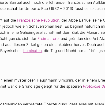
ierte Barruel auch noch die führenden französischen Aufklär
nwissenschaftler Umberto Eco (1932 – 2016) fasst es so zus
rt auf die
Französische Revolution
, der Abbé Barruel seine
M
h jedoch wie ein Schauerroman liest. Es beginnt natürlich 
ich in eine Geheimgesellschaft mit dem Ziel, die Monarchi
ächtigen sie sich der
Freimaurerei
und gründen eine Art Akad
und aus diesem Zirkel gehen die Jakobiner hervor. Doch auc
n Bayerischen
Illuminaten
, die Tag und Nacht nur auf Königs
h einen mysteriösen Hauptmann Simonini, der in einem Brie
Damit war die Grundlage gelegt für die späteren
Protokolle d
ungsgläubigen verbreitete Überzeugung, dass alles mit alle