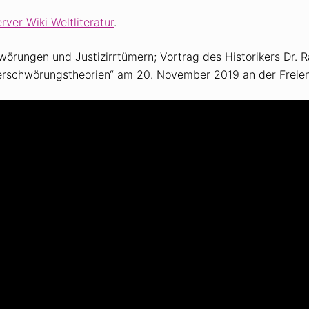
rver Wiki Weltliteratur
.
örungen und Justizirrtümern; Vortrag des Historikers Dr. 
erschwörungstheorien“ am 20. November 2019 an der Freien U