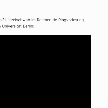
Ralf Lützelschwab im Rahmen de Ringvorlesung
niversität Berlin: