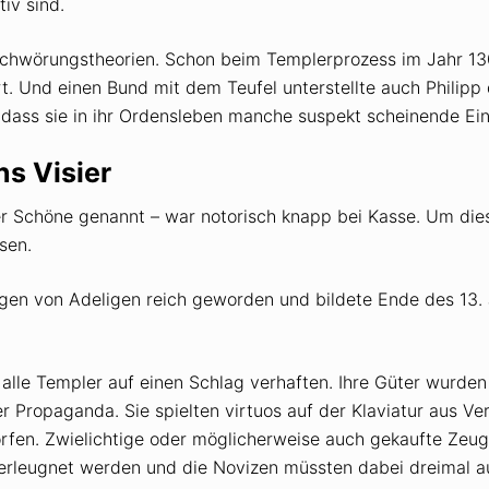
iv sind.
chwörungstheorien. Schon beim Templerprozess im Jahr 1307
rt. Und einen Bund mit dem Teufel unterstellte auch Philip
, dass sie in ihr Ordensleben manche suspekt scheinende E
ns Visier
der Schöne genannt – war notorisch knapp bei Kasse. Um diese
sen.
en von Adeligen reich geworden und bildete Ende des 13. J
 alle Templer auf einen Schlag verhaften. Ihre Güter wurden 
her Propaganda. Sie spielten virtuos auf der Klaviatur aus
en. Zwielichtige oder möglicherweise auch gekaufte Zeuge
rleugnet werden und die Novizen müssten dabei dreimal auf