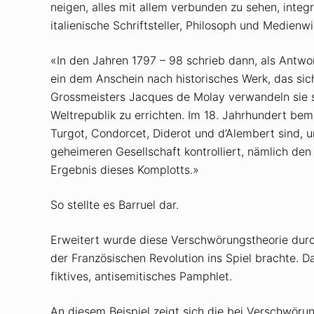
neigen, alles mit allem verbunden zu sehen, integr
italienische Schriftsteller, Philosoph und Medie
«In den Jahren 1797 – 98 schrieb dann, als Antwo
ein dem Anschein nach historisches Werk, das sic
Grossmeisters Jacques de Molay verwandeln sie s
Weltrepublik zu errichten. Im 18. Jahrhundert bem
Turgot, Condorcet, Diderot und d’Alembert sind, 
geheimeren Gesellschaft kontrolliert, nämlich de
Ergebnis dieses Komplotts.»
So stellte es Barruel dar.
Erweitert wurde diese Verschwörungstheorie durc
der Französischen Revolution ins Spiel brachte. 
fiktives, antisemitisches Pamphlet.
An diesem Beispiel zeigt sich die bei Verschwör