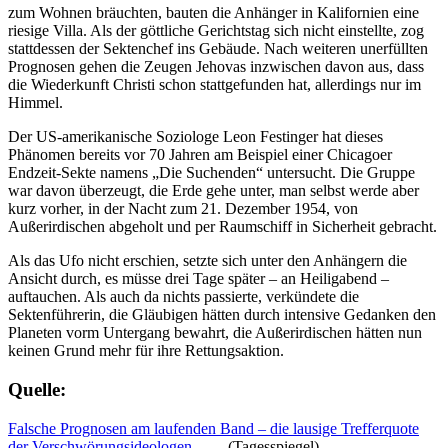
zum Wohnen bräuchten, bauten die Anhänger in Kalifornien eine
riesige Villa. Als der göttliche Gerichtstag sich nicht einstellte, zog
stattdessen der Sektenchef ins Gebäude. Nach weiteren unerfüllten
Prognosen gehen die Zeugen Jehovas inzwischen davon aus, dass
die Wiederkunft Christi schon stattgefunden hat, allerdings nur im
Himmel.
Der US-amerikanische Soziologe Leon Festinger hat dieses
Phänomen bereits vor 70 Jahren am Beispiel einer Chicagoer
Endzeit-Sekte namens „Die Suchenden“ untersucht. Die Gruppe
war davon überzeugt, die Erde gehe unter, man selbst werde aber
kurz vorher, in der Nacht zum 21. Dezember 1954, von
Außerirdischen abgeholt und per Raumschiff in Sicherheit gebracht.
Als das Ufo nicht erschien, setzte sich unter den Anhängern die
Ansicht durch, es müsse drei Tage später – an Heiligabend –
auftauchen. Als auch da nichts passierte, verkündete die
Sektenführerin, die Gläubigen hätten durch intensive Gedanken den
Planeten vorm Untergang bewahrt, die Außerirdischen hätten nun
keinen Grund mehr für ihre Rettungsaktion.
Quelle:
Falsche Prognosen am laufenden Band – die lausige Trefferquote
der Verschwörungsideologen
(Tagesspiegel)