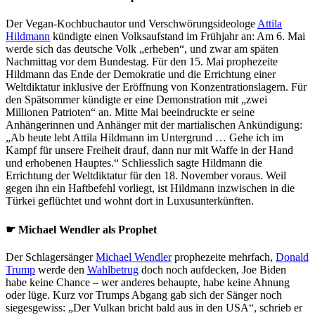
Der Vegan-Kochbuchautor und Verschwörungsideologe
Attila
Hildmann
kündigte einen Volksaufstand im Frühjahr an: Am 6. Mai
werde sich das deutsche Volk „erheben“, und zwar am späten
Nachmittag vor dem Bundestag. Für den 15. Mai prophezeite
Hildmann das Ende der Demokratie und die Errichtung einer
Weltdiktatur inklusive der Eröffnung von Konzentrationslagern. Für
den Spätsommer kündigte er eine Demonstration mit „zwei
Millionen Patrioten“ an. Mitte Mai beeindruckte er seine
Anhängerinnen und Anhänger mit der martialischen Ankündigung:
„Ab heute lebt Attila Hildmann im Untergrund … Gehe ich im
Kampf für unsere Freiheit drauf, dann nur mit Waffe in der Hand
und erhobenen Hauptes.“ Schliesslich sagte Hildmann die
Errichtung der Weltdiktatur für den 18. November voraus. Weil
gegen ihn ein Haftbefehl vorliegt, ist Hildmann inzwischen in die
Türkei geflüchtet und wohnt dort in Luxusunterkünften.
☛ Michael Wendler als Prophet
Der Schlagersänger
Michael Wendler
prophezeite mehrfach,
Donald
Trump
werde den
Wahlbetrug
doch noch aufdecken, Joe Biden
habe keine Chance – wer anderes behaupte, habe keine Ahnung
oder lüge. Kurz vor Trumps Abgang gab sich der Sänger noch
siegesgewiss: „Der Vulkan bricht bald aus in den USA“, schrieb er