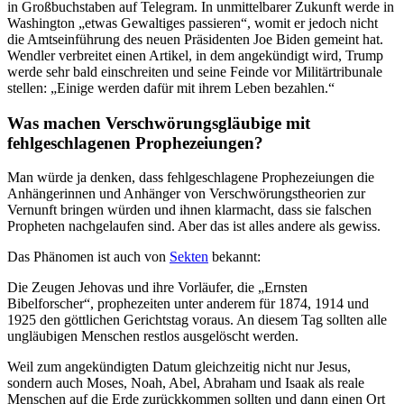
in Großbuchstaben auf Telegram. In unmittelbarer Zukunft werde in
Washington „etwas Gewaltiges passieren“, womit er jedoch nicht
die Amtseinführung des neuen Präsidenten Joe Biden gemeint hat.
Wendler verbreitet einen Artikel, in dem angekündigt wird, Trump
werde sehr bald einschreiten und seine Feinde vor Militärtribunale
stellen: „Einige werden dafür mit ihrem Leben bezahlen.“
Was machen Verschwörungsgläubige mit
fehlgeschlagenen Prophezeiungen?
Man würde ja denken, dass fehlgeschlagene Prophezeiungen die
Anhängerinnen und Anhänger von Verschwörungstheorien zur
Vernunft bringen würden und ihnen klarmacht, dass sie falschen
Propheten nachgelaufen sind. Aber das ist alles andere als gewiss.
Das Phänomen ist auch von
Sekten
bekannt:
Die Zeugen Jehovas und ihre Vorläufer, die „Ernsten
Bibelforscher“, prophezeiten unter anderem für 1874, 1914 und
1925 den göttlichen Gerichtstag voraus. An diesem Tag sollten alle
ungläubigen Menschen restlos ausgelöscht werden.
Weil zum angekündigten Datum gleichzeitig nicht nur Jesus,
sondern auch Moses, Noah, Abel, Abraham und Isaak als reale
Menschen auf die Erde zurückkommen sollten und dann einen Ort