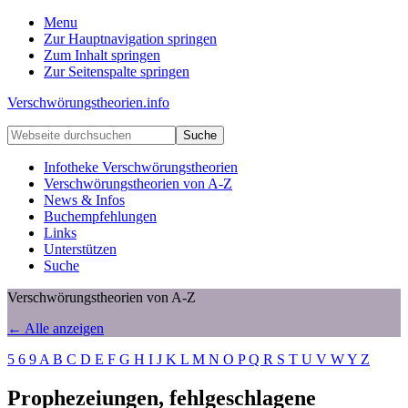
Menu
Zur Hauptnavigation springen
Zum Inhalt springen
Zur Seitenspalte springen
Verschwörungstheorien.info
Beiträge
Webseite
zu
durchsuchen
Merkmalen,
Infotheke Verschwörungstheorien
Funktionen
Verschwörungstheorien von A-Z
und
News & Infos
Risiken
Buchempfehlungen
konspirationistischen
Links
Denkens
Unterstützen
Suche
Verschwörungstheorien von A-Z
← Alle anzeigen
5
6
9
A
B
C
D
E
F
G
H
I
J
K
L
M
N
O
P
Q
R
S
T
U
V
W
Y
Z
Prophezeiungen, fehlgeschlagene