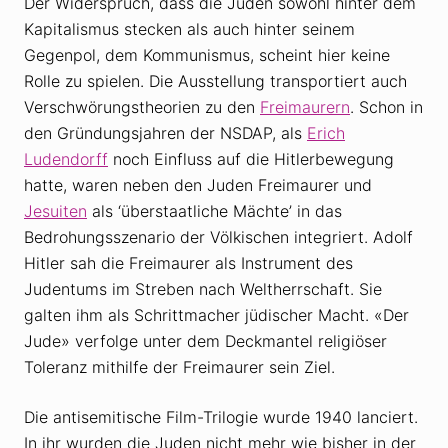
Der Widerspruch, dass die Juden sowohl hinter dem
Kapitalismus stecken als auch hinter seinem
Gegenpol, dem Kommunismus, scheint hier keine
Rolle zu spielen. Die Ausstellung transportiert auch
Verschwörungstheorien zu den
Freimaurern
. Schon in
den Gründungsjahren der NSDAP, als
Erich
Ludendorff
noch Einfluss auf die Hitlerbewegung
hatte, waren neben den Juden Freimaurer und
Jesuiten
als ‘überstaatliche Mächte’ in das
Bedrohungsszenario der Völkischen integriert. Adolf
Hitler sah die Freimaurer als Instrument des
Judentums im Streben nach Weltherrschaft. Sie
galten ihm als Schrittmacher jüdischer Macht. «Der
Jude» verfolge unter dem Deckmantel religiöser
Toleranz mithilfe der Freimaurer sein Ziel.
Die antisemitische Film-Trilogie wurde 1940 lanciert.
In ihr wurden die Juden nicht mehr wie bisher in der