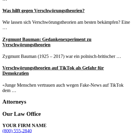
Was hilft gegen Verschwörungstheorien?
Wie lassen sich Verschwörungstheorien am besten bekämpfen? Eine
…
Zygmunt Bauman: Gedankenexperiment zu
Verschwörungstheorien
Zygmunt Bauman (1925 – 2017) war ein polnisch-britischer …
Verschwörungstheorien auf TikTok als Gefahr für
Demokratien
«Junge Menschen vertrauen auch wegen Fake-News auf TikTok
dem …
Attorneys
Site
Our Law Office
Footer
YOUR FIRM NAME
(800) 555-2840