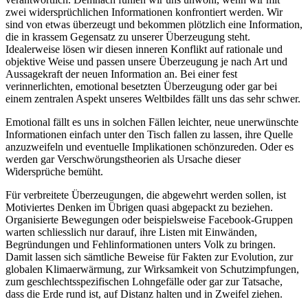
zwei widersprüchlichen Informationen konfrontiert werden. Wir
sind von etwas überzeugt und bekommen plötzlich eine Information,
die in krassem Gegensatz zu unserer Überzeugung steht.
Idealerweise lösen wir diesen inneren Konflikt auf rationale und
objektive Weise und passen unsere Überzeugung je nach Art und
Aussagekraft der neuen Information an. Bei einer fest
verinnerlichten, emotional besetzten Überzeugung oder gar bei
einem zentralen Aspekt unseres Weltbildes fällt uns das sehr schwer.
Emotional fällt es uns in solchen Fällen leichter, neue unerwünschte
Informationen einfach unter den Tisch fallen zu lassen, ihre Quelle
anzuzweifeln und eventuelle Implikationen schönzureden. Oder es
werden gar Verschwörungstheorien als Ursache dieser
Widersprüche bemüht.
Für verbreitete Überzeugungen, die abgewehrt werden sollen, ist
Motiviertes Denken im Übrigen quasi abgepackt zu beziehen.
Organisierte Bewegungen oder beispielsweise Facebook-Gruppen
warten schliesslich nur darauf, ihre Listen mit Einwänden,
Begründungen und Fehlinformationen unters Volk zu bringen.
Damit lassen sich sämtliche Beweise für Fakten zur Evolution, zur
globalen Klimaerwärmung, zur Wirksamkeit von Schutzimpfungen,
zum geschlechtsspezifischen Lohngefälle oder gar zur Tatsache,
dass die Erde rund ist, auf Distanz halten und in Zweifel ziehen.