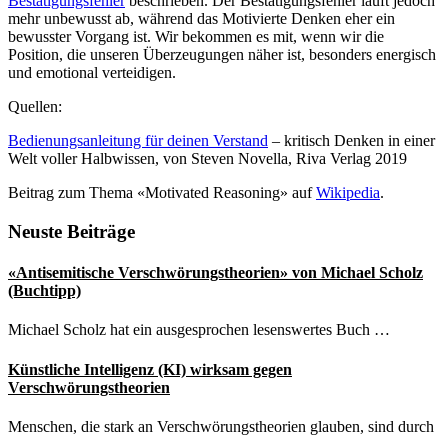
Bestätigungsfehler
beschrieben. Der Bestätigungsfehler läuft jedoch
mehr unbewusst ab, während das Motivierte Denken eher ein
bewusster Vorgang ist. Wir bekommen es mit, wenn wir die
Position, die unseren Überzeugungen näher ist, besonders energisch
und emotional verteidigen.
Quellen:
Bedienungsanleitung für deinen Verstand
– kritisch Denken in einer
Welt voller Halbwissen, von Steven Novella, Riva Verlag 2019
Beitrag zum Thema «Motivated Reasoning» auf
Wikipedia
.
Seitenspalte
Neuste Beiträge
«Antisemitische Verschwörungstheorien» von Michael Scholz
(Buchtipp)
Michael Scholz hat ein ausgesprochen lesenswertes Buch …
Künstliche Intelligenz (KI) wirksam gegen
Verschwörungstheorien
Menschen, die stark an Verschwörungstheorien glauben, sind durch
…