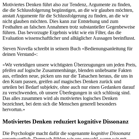
Motiviertes Denken führt also zur Tendenz, Argumente zu finden,
die die Schlussfolgerung begünstigen, an die wir glauben möchten,
anstatt Argumente für die Schlussfolgerung zu finden, an die wir
nicht glauben möchten. Dies kann zur Entstehung und zum
Festhalten an falschen Annahmen trotz substantieller Gegenbeweise
führen. Das bevorzugte Ergebnis wirkt wie ein Filter, das die
Evaluation wissenschaftlicher und alltäglicher Aussagen beeinflusst.
Steven Novella schreibt in seinem Buch «Bedienungsanleitung für
deinen Verstand»:
«Wir verteidigen unsere wichtigsten Überzeugungen um jeden Preis,
pfeifen auf logische Zusammenhänge, blenden unliebsame Fakten
aus, erfinden neue, picken uns nur die Tatsachen heraus, die uns in
den Kram passen, greifen auf magisches Denken zurück und
urteilen bei Bedarf subjektiv, ohne auch nur einen Gedanken darauf
zu verschwenden, ob unsere Überlegungen in sich schlüssig sind.
Das alles zusammen wird als motiviertes logisches Denken
bezeichnet, bei dem sich die Menschen generell besonders
hervortun.»
Motiviertes Denken reduziert kognitive Dissonanz
Die Psychologie macht dafür die sogenannte
kognitive Dissonanz
verantwortlich. Demnach fühlen wir uns unwohl, wenn wir mit