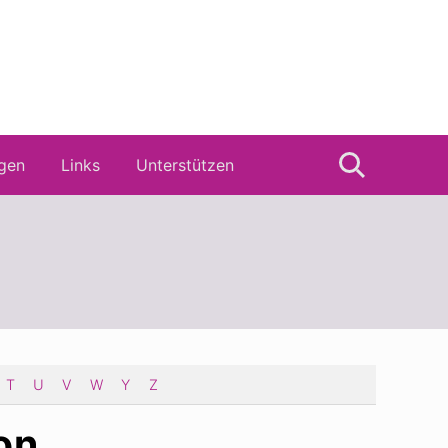
gen
Links
Unterstützen
Suche
T
U
V
W
Y
Z
on