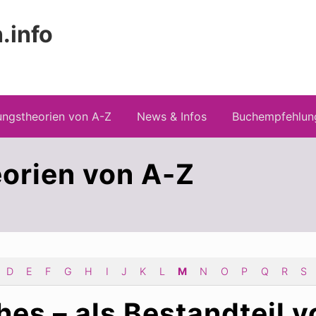
.info
 Risiken konspirationistischen Denkens
ngstheorien von A-Z
News & Infos
Buchempfehlun
orien von A-Z
D
E
F
G
H
I
J
K
L
M
N
O
P
Q
R
S
hes – als Bestandteil v