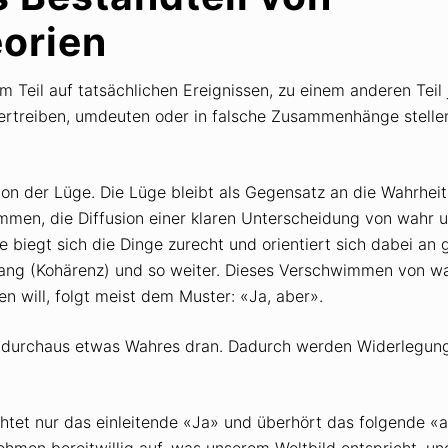
orien
 Teil auf tatsächlichen Ereignissen, zu einem anderen Teil j
ertreiben, umdeuten oder in falsche Zusammenhänge stelle
n der Lüge. Die Lüge bleibt als Gegensatz an die Wahrheit 
mmen, die Diffusion einer klaren Unterscheidung von wahr u
 biegt sich die Dinge zurecht und orientiert sich dabei an 
ang (Kohärenz) und so weiter. Dieses Verschwimmen von wa
n will, folgt meist dem Muster: «Ja, aber».
age durchaus etwas Wahres dran. Dadurch werden Widerlegu
htet nur das einleitende «Ja» und überhört das folgende «a
ehmen bereitwillig auf, was unserem Weltbild entspricht, u