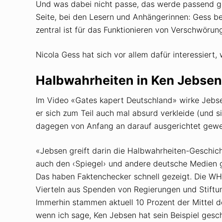
Und was dabei nicht passe, das werde passend ge
Seite, bei den Lesern und Anhängerinnen: Gess b
zentral ist für das Funktionieren von Verschwörun
Nicola Gess hat sich vor allem dafür interessiert,
Halbwahrheiten in Ken Jebsen
Im Video «Gates kapert Deutschland» wirke Jebs
er sich zum Teil auch mal absurd verkleide (und 
dagegen von Anfang an darauf ausgerichtet gewes
«Jebsen greift darin die Halbwahrheiten-Geschic
auch den ‹Spiegel› und andere deutsche Medien gek
Das haben Fakten­checker schnell gezeigt. Die WHO 
Vierteln aus Spenden von Regierungen und Stiftu
Immerhin stammen aktuell 10 Prozent der Mittel de
wenn ich sage, Ken Jebsen hat sein Beispiel gesch