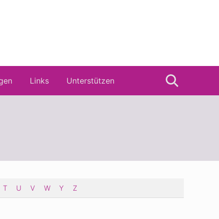
gen
Links
Unterstützen
Suche
T
U
V
W
Y
Z