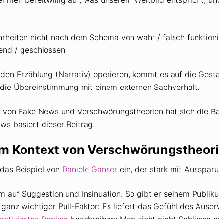
rheiten nicht nach dem Schema von wahr / falsch funktion
end / geschlossen.
den Erzählung (Narrativ) operieren, kommt es auf die Ges
f die Übereinstimmung mit einem externen Sachverhalt.
von Fake News und Verschwörungstheorien hat sich die Basl
ws basiert dieser Beitrag.
 im Kontext von Verschwörungstheor
 das Beispiel von
Daniele Ganser
ein, der stark mit Aussparu
llem auf Suggestion und Insinuation. So gibt er seinem Publ
 ganz wichtiger Pull-Faktor: Es liefert das Gefühl des Aus
motiviertes Denken
beschreiben: Man zieht nicht Schlüsse a