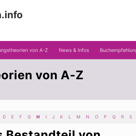
.info
 Risiken konspirationistischen Denkens
ngstheorien von A-Z
News & Infos
Buchempfehlun
orien von A-Z
D
E
F
G
H
I
J
K
L
M
N
O
P
Q
R
S
 Bestandteil von