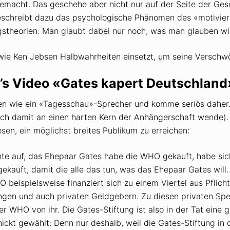
macht. Das geschehe aber nicht nur auf der Seite der Gesc
eschreibt dazu das psychologische Phänomen des «motivier
gs­theorien: Man glaubt dabei nur noch, was man glauben wil
 wie Ken Jebsen Halb­wahrheiten einsetzt, um seine Verschwör
’s Video «Gates kapert Deutschland
en wie ein «Tagesschau»-Sprecher und komme seriös daher.
sich damit an einen harten Kern der Anhängerschaft wende)
en, ein möglichst breites Publikum zu erreichen:
hte auf, das Ehepaar Gates habe die WHO gekauft, habe sic
auft, damit die alle das tun, was das Ehepaar Gates will. 
beispiels­weise finanziert sich zu einem Viertel aus Pflicht
ngen und auch privaten Geldgebern. Zu diesen privaten Sp
r WHO von ihr. Die Gates-Stiftung ist also in der Tat eine 
ickt gewählt: Denn nur deshalb, weil die Gates-Stiftung in 