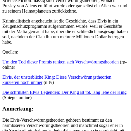
Science-Fiction-mässig sind Verschwörungstheorien, wonach
Presley von Aliens entführt wurde oder gar selbst ein Alien war und
zu seinem Heimatplaneten zurückkehrte.
Kriminalistisch angehaucht ist die Geschichte, dass Elvis in ein
Zeugenschutzprogramm aufgenommen wurde, weil er Geschäfte
mit der Mafia gemacht habe, über die er schließlich ausgesagt haben
soll, nachdem der Clan ihn um mehrere Millionen Dollar betrogen
habe.
Quellen:
Um den Tod dieser Promis ranken sich Verschwörungstheorien
(rp-
online)
Elvis, der unsterbliche King: Diese Verschwörungstheorien
kursieren noch immer
(n-tv)
Die schrillsten Elvis-Legenden: Der King ist tot, lang lebe der King
(Spiegel online)
Anmerkung:
Die Elvis-Verschwörungstheorien gehören bestimmt zu den
harmloseren Verschwörungstheorien und manchmal sogar eher in
die Sparte «Unterhaltung». Jedenfalls wenn man sie vergleicht mit