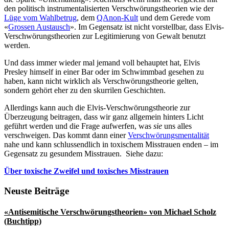
den politisch instrumentalisierten Verschwörungstheorien wie der
Lüge vom Wahlbetrug
, dem
QAnon-Kult
und dem Gerede vom
«
Grossen Austausch
». Im Gegensatz ist nicht vorstellbar, dass Elvis-
Verschwörungstheorien zur Legitimierung von Gewalt benutzt
werden.
Und dass immer wieder mal jemand voll behauptet hat, Elvis
Presley himself in einer Bar oder im Schwimmbad gesehen zu
haben, kann nicht wirklich als Verschwörungstheorie gelten,
sondern gehört eher zu den skurrilen Geschichten.
Allerdings kann auch die Elvis-Verschwörungstheorie zur
Überzeugung beitragen, dass wir ganz allgemein hinters Licht
geführt werden und die Frage aufwerfen, was
sie
uns alles
verschweigen. Das kommt dann einer
Verschwörungsmentalität
nahe und kann schlussendlich in toxischem Misstrauen enden – im
Gegensatz zu gesundem Misstrauen. Siehe dazu:
Über toxische Zweifel und toxisches Misstrauen
Seitenspalte
Neuste Beiträge
«Antisemitische Verschwörungstheorien» von Michael Scholz
(Buchtipp)