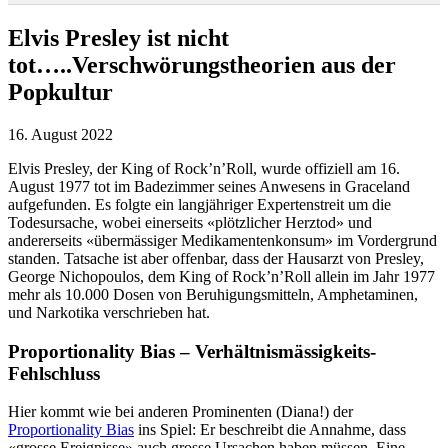
Elvis Presley ist nicht
tot…..Verschwörungstheorien aus der
Popkultur
16. August 2022
Elvis Presley, der King of Rock’n’Roll, wurde offiziell am 16.
August 1977 tot im Badezimmer seines Anwesens in Graceland
aufgefunden. Es folgte ein langjähriger Expertenstreit um die
Todesursache, wobei einerseits «plötzlicher Herztod» und
andererseits «übermässiger Medikamentenkonsum» im Vordergrund
standen. Tatsache ist aber offenbar, dass der Hausarzt von Presley,
George Nichopoulos, dem King of Rock’n’Roll allein im Jahr 1977
mehr als 10.000 Dosen von Beruhigungsmitteln, Amphetaminen,
und Narkotika verschrieben hat.
Proportionality Bias –
Verhältnismässigkeits-
Fehlschluss
Hier kommt wie bei anderen Prominenten (Diana!) der
Proportionality Bias
ins Spiel: Er beschreibt die Annahme, dass
«grosse Ereignisse» auch grosse Ursachen haben müssen. Eine