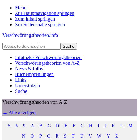
Menu
Zur Hauptnavigation springen
Zum Inhalt springen
Zur Seitenspalte springen
Verschwörungstheorien.info
Beiträge
Webseite
zu
durchsuchen
Merkmalen,
Infotheke Verschwörungstheorien
Funktionen
Verschwörungstheorien von A-Z
und
News & Infos
Risiken
Buchempfehlungen
konspirationistischen
Links
Denkens
Unterstützen
Suche
Verschwörungstheorien von A-Z
← Alle anzeigen
5
6
9
A
B
C
D
E
F
G
H
I
J
K
L
M
N
O
P
Q
R
S
T
U
V
W
Y
Z