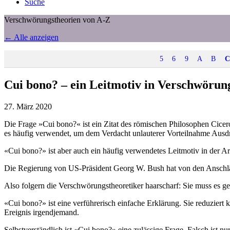
Suche
Verschwörungstheorien von A-Z
← Alle anzeigen
5
6
9
A
B
C
Cui bono? – ein Leitmotiv in Verschwörun
27. März 2020
Die Frage »Cui bono?« ist ein Zitat des römischen Philosophen Cicer
es häufig verwendet, um dem Verdacht unlauterer Vorteilnahme Ausdr
«Cui bono?» ist aber auch ein häufig verwendetes Leitmotiv in der 
Die Regierung von US-Präsident Georg W. Bush hat von den Anschläge
Also folgern die Verschwörungstheoretiker haarscharf: Sie muss es ge
«Cui bono?» ist eine verführerisch einfache Erklärung. Sie reduziert 
Ereignis irgendjemand.
Selbstverständlich ist «Cui bono?» eine zulässige Frage. Falsch ist n