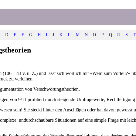
D
E
F
G
H
I
J
K
L
M
N
O
P
Q
R
S
T
gstheorien
o (106 – 43 v. u. Z.) und lässt sich wörtlich mit »Wem zum Vorteil?«
uck zu verleihen.
Argumentation von Verschwörungstheorien.
n von 9/11 profitiert durch steigende Umfragewerte, Rechtfertigung f
wesen sein! Sie steckt hinter den Anschlägen oder hat davon gewusst un
komplexe, undurchschaubare Situationen auf eine simple Frage mit leicht
ur die Schlussfolgerung der Verschwörungsgläubigen, dass derjenige, der