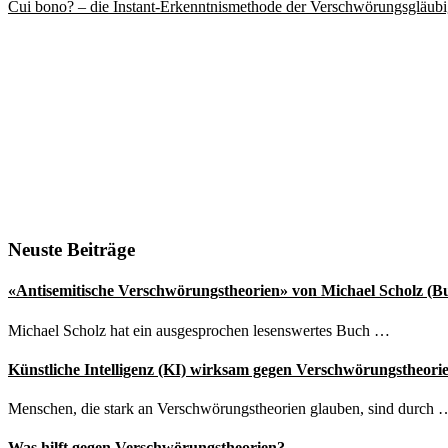
Cui bono? – die Instant-Erkenntnismethode der Verschwörungsgläub
Seitenspalte
Neuste Beiträge
«Antisemitische Verschwörungstheorien» von Michael Scholz (B
Michael Scholz hat ein ausgesprochen lesenswertes Buch …
Künstliche Intelligenz (KI) wirksam gegen Verschwörungstheori
Menschen, die stark an Verschwörungstheorien glauben, sind durch 
Was hilft gegen Verschwörungstheorien?