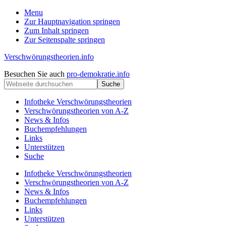
Menu
Zur Hauptnavigation springen
Zum Inhalt springen
Zur Seitenspalte springen
Verschwörungstheorien.info
Beiträge
Kopfzeile
Besuchen Sie auch
pro-demokratie.info
zu
Webseite
rechts
Merkmalen,
durchsuchen
Funktionen
Infotheke Verschwörungstheorien
und
Verschwörungstheorien von A-Z
Risiken
News & Infos
konspirationistischen
Buchempfehlungen
Denkens
Links
Unterstützen
Suche
Infotheke Verschwörungstheorien
Verschwörungstheorien von A-Z
News & Infos
Buchempfehlungen
Links
Unterstützen