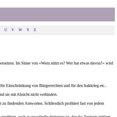
U
V
W
Y
Z
 übersetzen. Im Sinne von »Wem nützt es? Wer hat etwas davon?« wird
ür Einschränkung von Bürgerrechten und für den Irakkrieg etc..
d sie mit Absicht nicht verhindert.
 zu findenden Antworten. Schliesslich profitiert fast von jedem
 profitiert, auch
zwangsläufig
derjenige ist, der das Ereignis initiiert