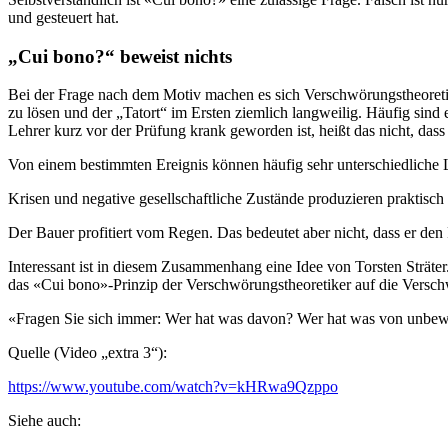
und gesteuert hat.
„Cui bono?“ beweist nichts
Bei der Frage nach dem Motiv machen es sich Verschwörungstheoretike
zu lösen und der „Tatort“ im Ersten ziemlich langweilig. Häufig sind 
Lehrer kurz vor der Prüfung krank geworden ist, heißt das nicht, dass 
Von einem bestimmten Ereignis können häufig sehr unterschiedliche L
Krisen und negative gesellschaftliche Zustände produzieren praktisc
Der Bauer profitiert vom Regen. Das bedeutet aber nicht, dass er den
Interessant ist in diesem Zusammenhang eine Idee von Torsten Sträte
das «Cui bono»-Prinzip der Verschwörungstheoretiker auf die Versch
«Fragen Sie sich immer: Wer hat was davon? Wer hat was von unbewe
Quelle (Video „extra 3“):
https://www.youtube.com/watch?v=kHRwa9Qzppo
Siehe auch: