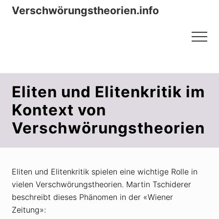
Menu
Zum
Zur
Verschwörungstheorien.info
Inhalt
Seitenspalte
Beiträge zu Merkmalen, Funktionen
springen
springen
Menu
und Risiken konspirationistischen
Denkens
Eliten und Elitenkritik im
Kontext von
Verschwörungstheorien
Eliten und Elitenkritik spielen eine wichtige Rolle in
vielen Verschwörungstheorien. Martin Tschiderer
beschreibt dieses Phänomen in der «Wiener
Zeitung»: