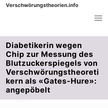
Menu
Zum
Zur
Verschwörungstheorien.info
Inhalt
Seitenspalte
Beiträge zu Merkmalen, Funktionen
springen
springen
Menu
und Risiken konspirationistischen
Denkens
Diabetikerin wegen
Chip zur Messung des
Blutzuckerspiegels von
Verschwörungstheoreti
kern als «Gates-Hure»:
angepöbelt