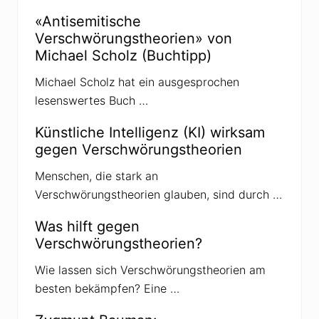
t
e
r
«Antisemitische
i
a
Verschwörungstheorien» von
t
g
Michael Scholz (Buchtipp)
r
:
a
Michael Scholz hat ein ausgesprochen
g
lesenswertes Buch …
:
Künstliche Intelligenz (KI) wirksam
gegen Verschwörungstheorien
Menschen, die stark an
Verschwörungstheorien glauben, sind durch …
Was hilft gegen
Verschwörungstheorien?
Wie lassen sich Verschwörungstheorien am
besten bekämpfen? Eine …