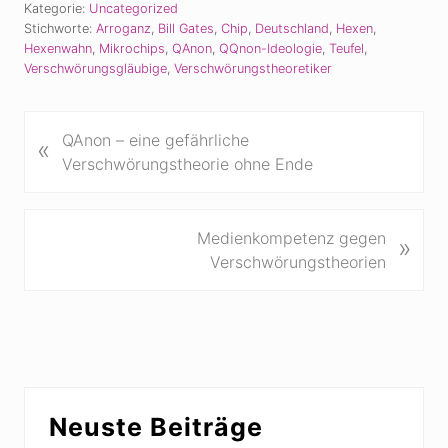
Kategorie:
Uncategorized
Stichworte:
Arroganz
,
Bill Gates
,
Chip
,
Deutschland
,
Hexen
,
Hexenwahn
,
Mikrochips
,
QAnon
,
QQnon-Ideologie
,
Teufel
,
Verschwörungsgläubige
,
Verschwörungstheoretiker
V
QAnon – eine gefährliche
«
o
Verschwörungstheorie ohne Ende
r
h
e
N
Medienkompetenz gegen
»
r
ä
Verschwörungstheorien
i
c
g
h
e
s
r
t
B
e
Seitenspalte
e
r
Neuste Beiträge
i
B