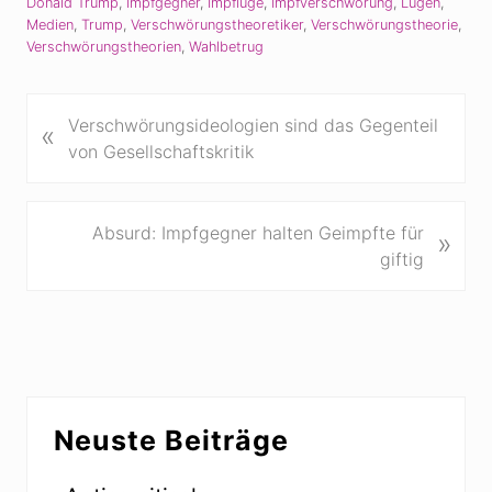
Donald Trump
,
Impfgegner
,
Impflüge
,
Impfverschwörung
,
Lügen
,
Medien
,
Trump
,
Verschwörungstheoretiker
,
Verschwörungstheorie
,
Verschwörungstheorien
,
Wahlbetrug
V
Verschwörungsideologien sind das Gegenteil
«
o
von Gesellschaftskritik
r
h
e
N
Absurd: Impfgegner halten Geimpfte für
»
r
ä
giftig
i
c
g
h
e
s
r
t
B
e
Seitenspalte
e
r
Neuste Beiträge
i
B
t
e