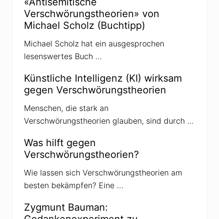
r
«Antisemitische
i
a
Verschwörungstheorien» von
t
g
Michael Scholz (Buchtipp)
r
:
a
Michael Scholz hat ein ausgesprochen
g
lesenswertes Buch …
:
Künstliche Intelligenz (KI) wirksam
gegen Verschwörungstheorien
Menschen, die stark an
Verschwörungstheorien glauben, sind durch …
Was hilft gegen
Verschwörungstheorien?
Wie lassen sich Verschwörungstheorien am
besten bekämpfen? Eine …
Zygmunt Bauman:
Gedankenexperiment zu