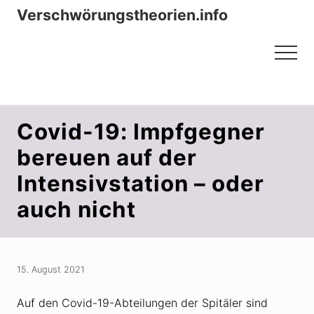
Menu
Zum
Zur
Verschwörungstheorien.info
Inhalt
Seitenspalte
Beiträge zu Merkmalen, Funktionen
springen
springen
Menu
und Risiken konspirationistischen
Denkens
Covid-19: Impfgegner
bereuen auf der
Intensivstation – oder
auch nicht
15. August 2021
Auf den Covid-19-Abteilungen der Spitäler sind