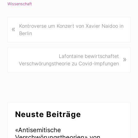
Wissenschaft
V
Kontroverse um Konzert von Xavier Naidoo in
«
o
Berlin
r
h
e
N
Lafontaine bewirtschaftet
»
r
ä
Verschwörungstheorie zu Covid-Impfungen
i
c
g
h
e
s
r
t
B
e
Seitenspalte
e
r
Neuste Beiträge
i
B
t
e
r
«Antisemitische
i
a
Verschwörungstheorien» von
t