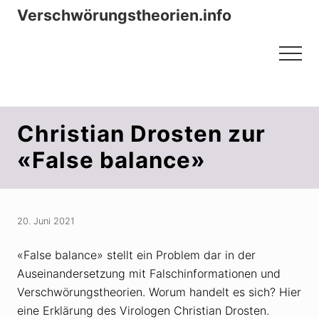
Menu
Zum
Zur
Verschwörungstheorien.info
Inhalt
Seitenspalte
Beiträge zu Merkmalen, Funktionen
springen
springen
Menu
und Risiken konspirationistischen
Denkens
Christian Drosten zur
«False balance»
20. Juni 2021
«False balance» stellt ein Problem dar in der
Auseinandersetzung mit Falschinformationen und
Verschwörungstheorien. Worum handelt es sich? Hier
eine Erklärung des Virologen Christian Drosten.