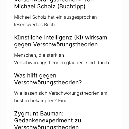
g
Michael Scholz (Buchtipp)
r
:
a
Michael Scholz hat ein ausgesprochen
g
lesenswertes Buch …
:
Künstliche Intelligenz (KI) wirksam
gegen Verschwörungstheorien
Menschen, die stark an
Verschwörungstheorien glauben, sind durch …
Was hilft gegen
Verschwörungstheorien?
Wie lassen sich Verschwörungstheorien am
besten bekämpfen? Eine …
Zygmunt Bauman:
Gedankenexperiment zu
Verschwörungstheorien