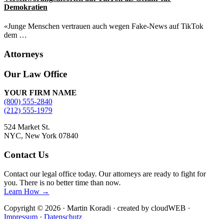
Demokratien
«Junge Menschen vertrauen auch wegen Fake-News auf TikTok
dem …
Attorneys
Site
Our Law Office
Footer
YOUR FIRM NAME
(800) 555-2840
(212) 555-1979
524 Market St.
NYC, New York 07840
Contact Us
Contact our legal office today. Our attorneys are ready to fight for
you. There is no better time than now.
Learn How →
Copyright © 2026 · Martin Koradi · created by cloudWEB ·
Impressum
·
Datenschutz