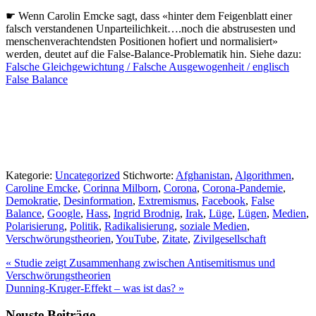
☛ Wenn Carolin Emcke sagt, dass «hinter dem Feigenblatt einer
falsch verstandenen Unparteilichkeit….noch die abstrusesten und
menschenverachtendsten Positionen hofiert und normalisiert»
werden, deutet auf die False-Balance-Problematik hin. Siehe dazu:
Falsche Gleichgewichtung / Falsche Ausgewogenheit / englisch
False Balance
Kategorie:
Uncategorized
Stichworte:
Afghanistan
,
Algorithmen
,
Caroline Emcke
,
Corinna Milborn
,
Corona
,
Corona-Pandemie
,
Demokratie
,
Desinformation
,
Extremismus
,
Facebook
,
False
Balance
,
Google
,
Hass
,
Ingrid Brodnig
,
Irak
,
Lüge
,
Lügen
,
Medien
,
Polarisierung
,
Politik
,
Radikalisierung
,
soziale Medien
,
Verschwörungstheorien
,
YouTube
,
Zitate
,
Zivilgesellschaft
Vorheriger
«
Studie zeigt Zusammenhang zwischen Antisemitismus und
Beitrag:
Verschwörungstheorien
Nächster
Dunning-Kruger-Effekt – was ist das?
»
Beitrag:
Neuste Beiträge