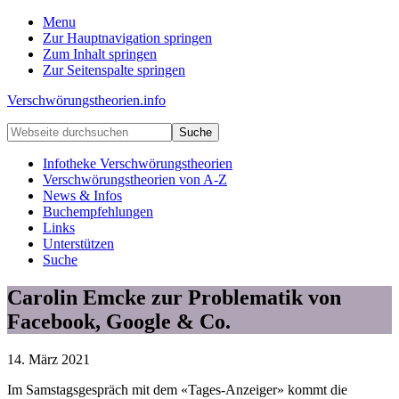
Menu
Zur Hauptnavigation springen
Zum Inhalt springen
Zur Seitenspalte springen
Verschwörungstheorien.info
Beiträge
Webseite
zu
durchsuchen
Merkmalen,
Infotheke Verschwörungstheorien
Funktionen
Verschwörungstheorien von A-Z
und
News & Infos
Risiken
Buchempfehlungen
konspirationistischen
Links
Denkens
Unterstützen
Suche
Carolin Emcke zur Problematik von
Facebook, Google & Co.
14. März 2021
Im Samstagsgespräch mit dem «Tages-Anzeiger» kommt die