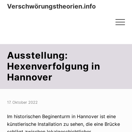
Menu
Zum
Zur
Verschwörungstheorien.info
Inhalt
Seitenspalte
Beiträge zu Merkmalen, Funktionen
springen
springen
Menu
und Risiken konspirationistischen
Denkens
Ausstellung:
Hexenverfolgung in
Hannover
17. Oktober 2022
Im historischen Beginenturm in Hannover ist eine
künstlerische Installation zu sehen, die eine Brücke
schlägt zwischen lokalgeschichtlicher