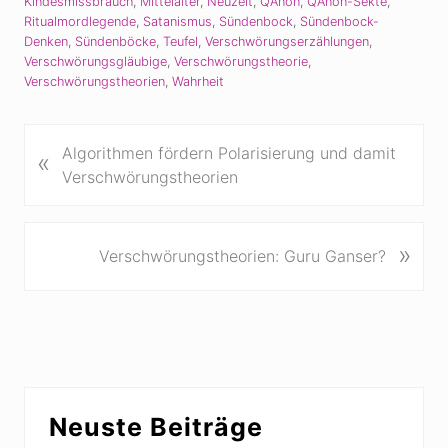
Kindesmissbrauch
,
Mittelalter
,
Neuzeit
,
QAnon
,
QAnon-Sekte
,
Ritualmordlegende
,
Satanismus
,
Sündenbock
,
Sündenbock-
Denken
,
Sündenböcke
,
Teufel
,
Verschwörungserzählungen
,
Verschwörungsgläubige
,
Verschwörungstheorie
,
Verschwörungstheorien
,
Wahrheit
V
Algorithmen fördern Polarisierung und damit
«
o
Verschwörungstheorien
r
h
e
N
»
Verschwörungstheorien: Guru Ganser?
r
ä
i
c
g
h
e
s
r
t
B
e
Seitenspalte
e
r
Neuste Beiträge
i
B